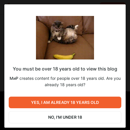
LOG IN
EN
Go to blog
МиР
Oct 13 2023 10:56
SUBSCRIBE
2x: Йошивара в огне
You must be over 18 years old to view this blog
А вот и допиленная версия Первой арки Йошивары, в 720p
и 60fps. И самыми первыми сразу всю арку смотрят наши
МиР
creates content for people over 18 years old. Are you
Бустеры!
already 18 years old?
YES, I AM ALREADY 18 YEARS OLD
NO, I'M UNDER 18