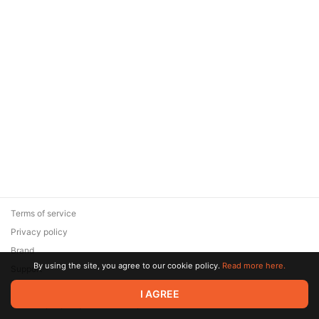
Terms of service
Privacy policy
Brand
By using the site, you agree to our cookie policy.
Read more here.
Support
© 2026 Zaya Solutions Limited. All rights reserved. All trademarks
I AGREE
are the property of their respective owners.