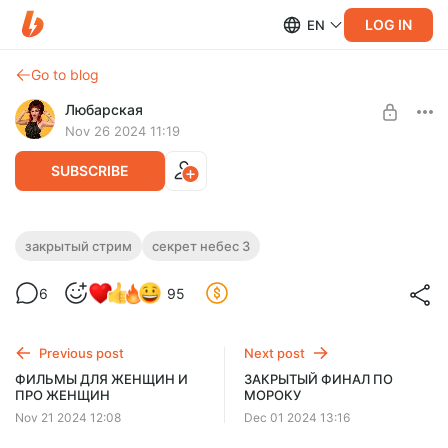
LOG IN
EN
Go to blog
Любарская
Nov 26 2024 11:19
SUBSCRIBE
ЗАКРЫТЫЙ СТРИМ ПО СЕКРЕТ:НЕБЕС -
закрытый стрим
секрет небес 3
РЕКВИЕМ
Level required:
6
95
Прямая поддержка
Эксклюзивный стрим только для спонсоров - 5 и 6 серии
СНР
SUBSCRIBE
Previous post
Next post
ФИЛЬМЫ ДЛЯ ЖЕНЩИН И
ЗАКРЫТЫЙ ФИНАЛ ПО
ПРО ЖЕНЩИН
МОРОКУ
Nov 21 2024 12:08
Dec 01 2024 13:16