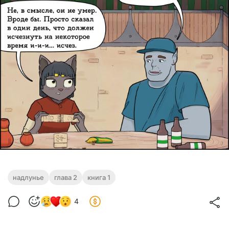
надлунье
глава 2
книга 1
4