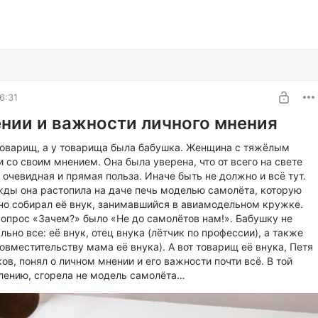
6:31
ении и важности личного мнения
товарищ, а у товарища была бабушка. Женщина с тяжёлым
 со своим мнением. Она была уверена, что от всего на свете
очевидная и прямая польза. Иначе быть не должно и всё тут.
жды она растопила на даче печь моделью самолёта, которую
рно собирал её внук, занимавшийся в авиамодельном кружке.
вопрос «Зачем?» было «Не до самолётов нам!». Бабушку не
льно все: её внук, отец внука (лётчик по профессии), а также
совместительству мама её внука). А вот товарищ её внука, Петя
ов, понял о личном мнении и его важности почти всё. В той
алению, сгорела не модель самолёта…