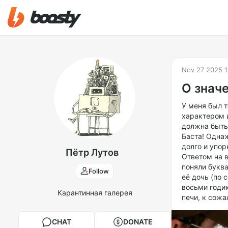
Nov 27 2025 1
О знач
У меня был 
характером и
должна быть 
Баста! Одна
долго и упо
Пётр Лутов
Ответом на 
поняли буква
Follow
её дочь (по 
восьми годик
Карантинная галерея
печи, к сож
CHAT
DONATE