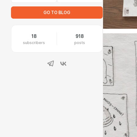
GO TO BLOG
18
918
subscribers
posts