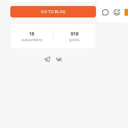
GO TO BLOG
18
918
subscribers
posts