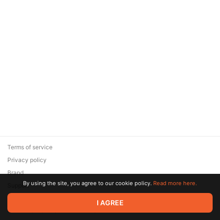
Terms of service
Privacy policy
Brand
By using the site, you agree to our cookie policy.
Read more here.
Support
© 2026 Zaya Solutions Limited. All rights reserved. All trademarks
I AGREE
are the property of their respective owners.