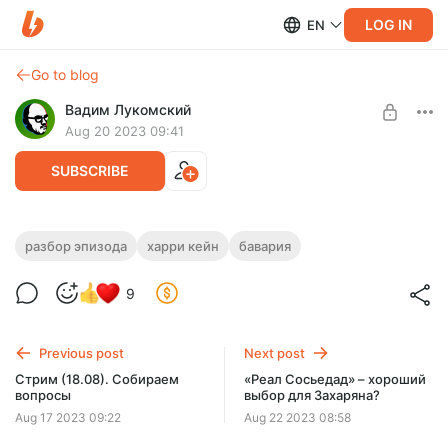
LOG IN
EN
Go to blog
Вадим Лукомский
Aug 20 2023 09:41
SUBSCRIBE
РАЗБОР ЭПИЗОДА. Кейн хочет
разбор эпизода
харри кейн
бавария
Level required:
прессинговать (даже слишком)
Роберто Де Дзерби
9
SUBSCRIBE
Previous post
Next post
Стрим (18.08). Собираем
«Реал Сосьедад» – хороший
вопросы
выбор для Захаряна?
Aug 17 2023 09:22
Aug 22 2023 08:58