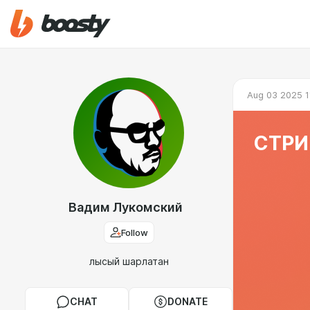
Aug 03 2025 1
СТРИ
Вадим Лукомский
Follow
лысый шарлатан
CHAT
DONATE