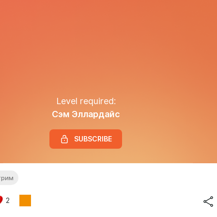
Level required:
Сэм Эллардайс
SUBSCRIBE
трим
2