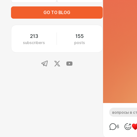
GO TO BLOG
213
155
subscribers
posts
вопросы в с
6