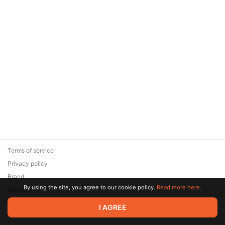
Terms of service
Privacy policy
Brand
By using the site, you agree to our cookie policy.
Read more here.
Support
© 2026 Zaya Solutions Limited. All rights reserved. All trademarks
I AGREE
are the property of their respective owners.