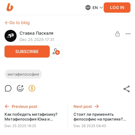
LOG IN
EN
Go to blog
Ставка Паскаля
Dec 25 2025 17:31
SUBSCRIBE
Как анализировать язык?
метафилософия
Метафилософия и лингвистический
Level required:
поворот (7\9)
Или-Или Серена Кьеркегора
Седьмая встреча метафилософского клуба была
UNLOCK POST
посвящена метафилософии в контексте лингвистического
Previous post
Next post
поворота.
Как победить метафизику?
Стоит ли применять
Метафилософия Юма и
философию на практике?
Канта (6\9)
Метафилософский
Dec 25 2025 16:25
Dec 28 2025 08:45
прагматизм (8\9)