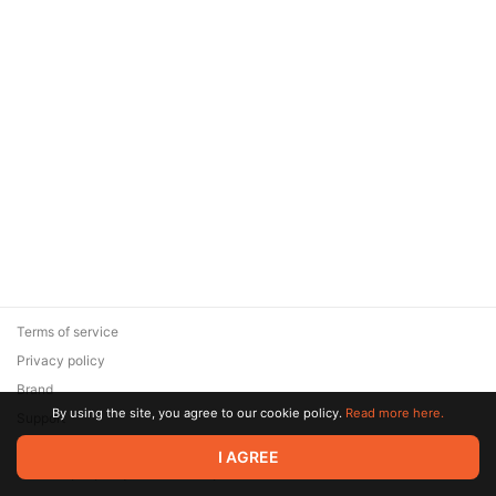
Terms of service
Privacy policy
Brand
By using the site, you agree to our cookie policy.
Read more here.
Support
© 2026 Zaya Solutions Limited. All rights reserved. All trademarks
I AGREE
are the property of their respective owners.