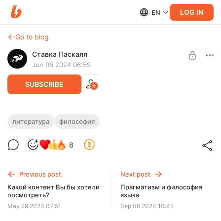
LOG IN
EN
Go to blog
Ставка Паскаля
Jun 05 2024 06:59
SUBSCRIBE
Философия Ницше в работах Лондона
литература
философия
Level required:
Здесь я буду обсуждать витализм у Ницше и Лондона.
8
Мудрость Сократа
SUBSCRIBE
Previous post
Next post
Какой контент Вы бы хотели
Прагматизм и философия
посмотреть?
языка
May 29 2024 07:51
Sep 06 2024 10:45