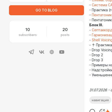
-
Схемы: об
-
Система C
- Практика (
GO TO BLOG
-
Пентатоника
- Пентатоник
Блок III.
10
20
-
Септаккор
subscribers
posts
-
Гармониза
-
Shell Voicin
- ↑ Практик
- Drop Voicin
- Drop 2
- Drop 3
- Примеры н
- Надстройк
- Уменьшенн
31.07.2026 -
навигация