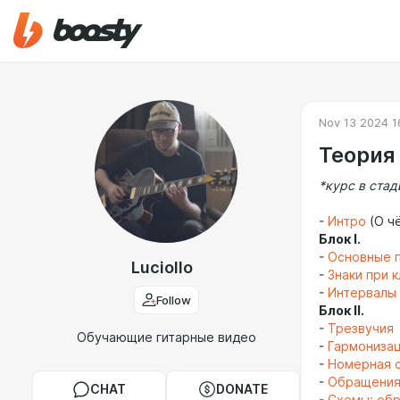
Nov 13 2024 1
Теория
*курс в стад
-
Интро
(О чё
Блок I.
-
Основные 
Luciollo
-
Знаки при 
-
Интервалы
Follow
Блок II.
-
Трезвучия
Обучающие гитарные видео
-
Гармонизац
-
Номерная с
-
Обращения
CHAT
DONATE