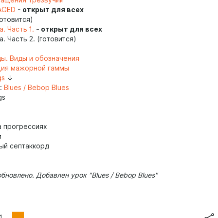
ращения трезвучий
AGED
-
открыт для всех
готовится)
. Часть 1.
- открыт для всех
а. Часть 2. (готовится)
ды
.
Виды и обозначения
ция мажорной гаммы
gs
↓
а:
Blues / Bebop Blues
gs
а прогрессиях
и
ый септаккорд
 обновлено. Добавлен урок "Blues / Bebop Blues"
1