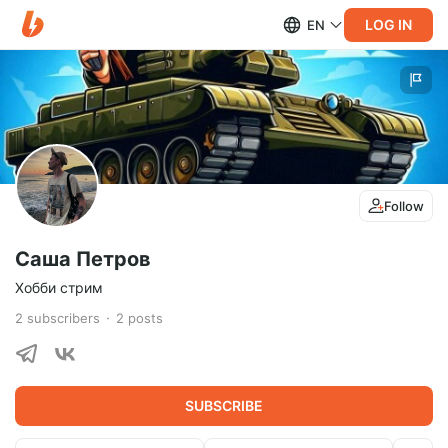
LOG IN
EN
Follow
Саша Петров
Хобби стрим
2
subscribers
2
posts
SUBSCRIBE