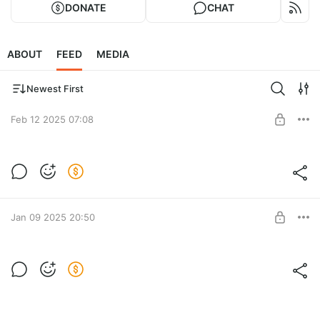
DONATE
CHAT
ABOUT
FEED
MEDIA
Newest First
Feb 12 2025 07:08
Всем салют, чисто текстовый пост, фото
скину ближе к выходным к этому посту
Level required:
Низкоуровневый кукаряк
Jan 09 2025 20:50
SUBSCRIBE
Немого обновки на VK live
всем привет, сегодня после работы решил сделать немого
Level required:
красоты, на вк лайв и вот что из этого получилось.
Низкоуровневый кукаряк
Ссылки встроенные работают