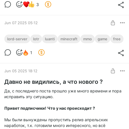
строительный проект?
Level required:
3
Большое спасибо!
SUBSCRIBE
Jun 07 2025 05:12
На наших свистках особо не поиграешь
lord-server
lotr
luanti
minecraft
mmo
game
free
Спойлер к предстоящему релизу
Level required:
1
Спасибо!
SUBSCRIBE
Jun 05 2025 18:12
Давно не видились, а что нового ?
Да, с последнего поста прошло уже много времени и пора
исправить эту ситуацию.
Привет подписчики! Что у нас происходит ?
Мы были вынуждены пропустить релиз апрельских
наработок, т.к. готовили много интересного, но всё