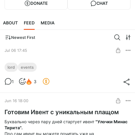
DONATE
CHAT
ABOUT
FEED
MEDIA
Newest First
Jul 06 17:45
Закулисье ивентов
lord
events
Скоро вас ждет новая веха ивентов...
Level required:
1
3
Спасибо!
SUBSCRIBE
Jun 16 18:00
Готовим Ивент с уникальным плащом
Буквально через пару дней стартует ивент
"Улочки Минас
Тирита".
Про сам ивент вы можете почитать уже на