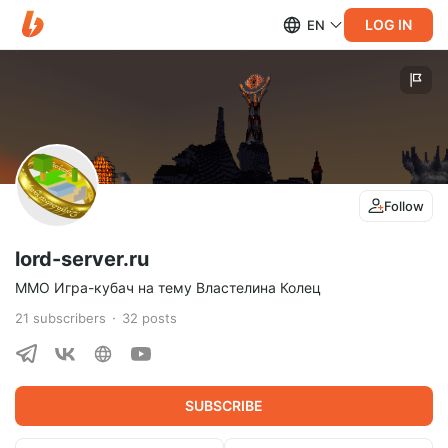
LOG IN
EN
Follow
lord-server.ru
MMO Игра-кубач на тему Властелина Колец
21
subscribers
32
posts
SUBSCRIBE