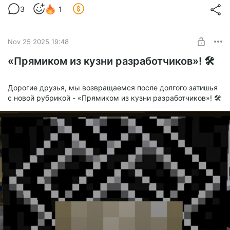
году составил 14 игроков
3
1
Добавление новых звуков 🔊
Level required:
Спасибо!
Nov 25 2025 19:48
SUBSCRIBE
«Прямиком из кузни разработчиков»! 🛠️
Дорогие друзья, мы возвращаемся после долгого затишья
с новой рубрикой - «Прямиком из кузни разработчиков»! 🛠️