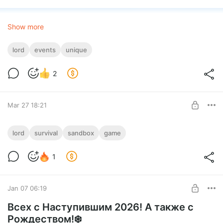
Show more
lord
events
unique
2
Mar 27 18:21
Разработка приостановлена? Нет!, мы
lord
survival
sandbox
game
только начинаем!
Level required:
1
- Что происходило
Большое спасибо!
- Что делаем уже прямо сейчас
- Как будут идти релизы
UNLOCK POST
- И почему это Новая Эпоха
Jan 07 06:19
Всех с Наступившим 2026! А также с
Рождеством!❄️