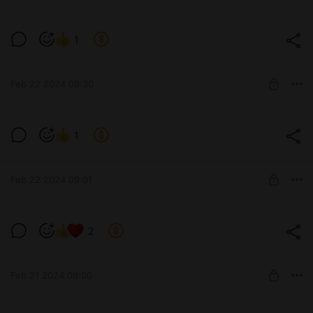
HElldivers 2 стрим 2
1
HElldivers 2 стрим 1
Level required:
Стримы с твича
Feb 22 2024 09:30
SUBSCRIBE
Вторая часть стрима по Таркову!
1
Вторая часть стрима по Таркову!
Level required:
Стримы с твича
Feb 22 2024 09:01
SUBSCRIBE
Первая часть стрима по таркову!
2
Первая часть стрима по таркову!
Level required:
Стримы с твича
Feb 21 2024 09:00
SUBSCRIBE
Dlc к Atomic Heart