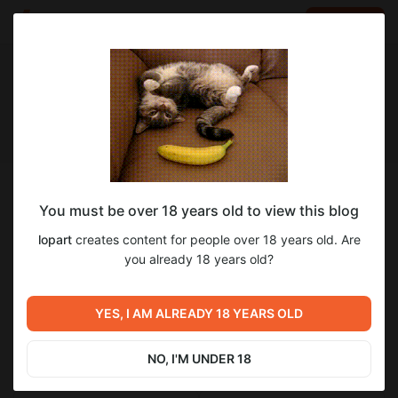
LOG IN
EN
Follow
You must be over 18 years old to view this blog
lopart
lopart
creates content for people over 18 years old. Are
СТРИМЕР ИНОГДА НАЗЫВАЮТ КРОЛОМ 🐰
you already 18 years old?
1 143
subscribers
46
posts
YES, I AM ALREADY 18 YEARS OLD
NO, I'M UNDER 18
SUBSCRIBE