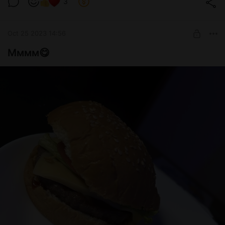
3
Level required:
Кролик
Oct 25 2023 14:56
SUBSCRIBE
Мммм😋