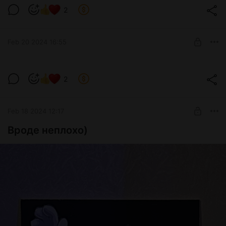
2
Dlc к Atomic Heart
Level required:
Стримы с твича
Feb 20 2024 16:55
SUBSCRIBE
Dungeonborne
2
Level required:
Стримы с твича
Feb 18 2024 12:17
SUBSCRIBE
Вроде неплохо)