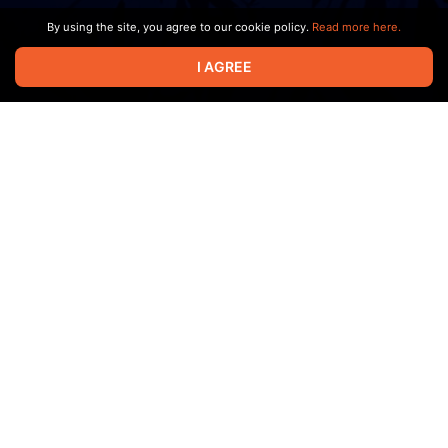
By using the site, you agree to our cookie policy.
Read more here.
I AGREE
1
21
Oct 19 2023 11:21
Это ты!🐰