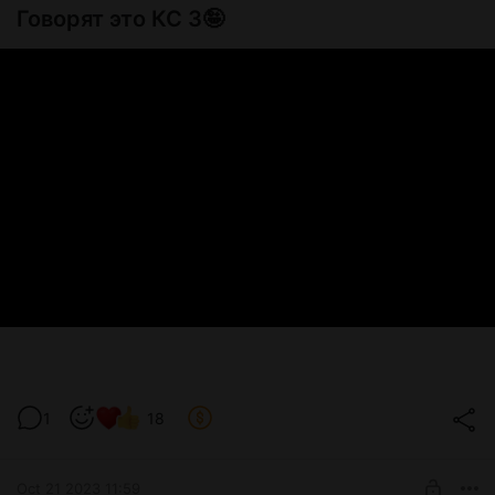
Говорят это КС 3🤪
1
18
Oct 21 2023 11:59