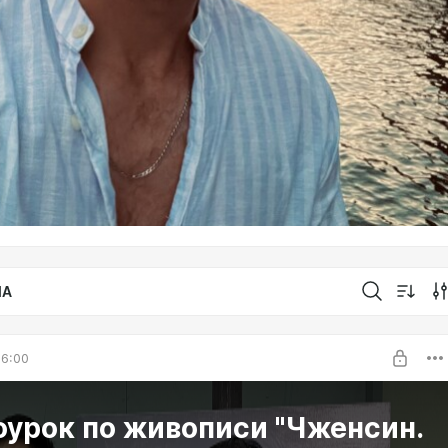
IA
16:00
оурок по живописи "Чженсин.