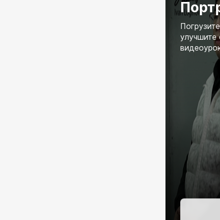
Портр
Погрузите
улучшите 
видеоурок