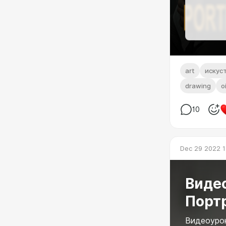
art
искус
drawing
o
10
Dec 29 2022 1
Видео
Портр
Видеоурок