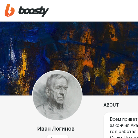
ABOUT
Всем привет
закончил Ака
Иван Логинов
год работал
Санкт-Петер