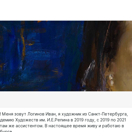
! Меня зовут Логинов Иван, я художник из Санкт-Петербурга,
демию Художеств им. И.Е.Репина в 2019 году, с 2019 по 2021
 там же ассистентом. В настоящее время живу и работаю в
бурге.