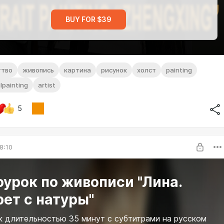
BUY FOR $39
ттво
живопись
картина
рисунок
холст
painting
ilpainting
artist
5
8:10
урок по живописи "Лина.
ет с натуры"
 длительностью 35 минут с субтитрами на русском