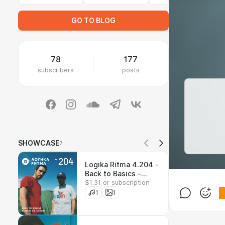
GO TO BLOG
78
177
subscribers
posts
SHOWCASE
7
Logika Ritma 4.204 -
Back to Basics -
$1.31 or subscription
Boards of Canada
1
1