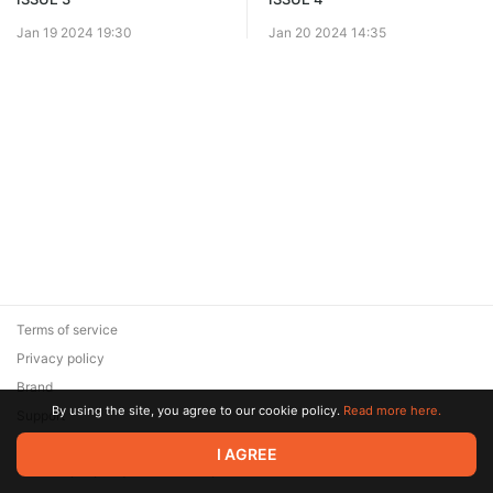
Jan 19 2024 19:30
Jan 20 2024 14:35
Terms of service
Privacy policy
Brand
By using the site, you agree to our cookie policy.
Read more here.
Support
© 2026 Zaya Solutions Limited. All rights reserved. All trademarks
I AGREE
are the property of their respective owners.