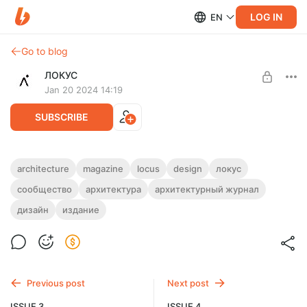
LOG IN
EN
Go to blog
ЛОКУС
Jan 20 2024 14:19
SUBSCRIBE
ISSUE 3 CATALOGUE
architecture
magazine
locus
design
локус
сообщество
архитектура
архитектурный журнал
Level required:
октябрь 2022 года
Читатель
210*217
дизайн
издание
мягкая обложка
UNLOCK POST
тираж: 150 экз.
Доступен к продаже отдельно и как лимитированное
издание вместе с 3 выпуском журнала
Previous post
Next post
ISSUE 3
ISSUE 4