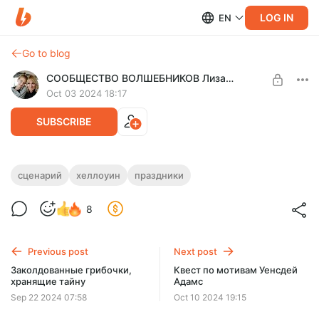
LOG IN
EN
Go to blog
СООБЩЕСТВО ВОЛШЕБНИКОВ Лиза Арье
Oct 03 2024 18:17
SUBSCRIBE
Квест – игра «Забытая легенда»
сценарий
хеллоуин
праздники
Level required:
Хеллоун для подростков 10–14.
8
Сообщество Волшебников
Таинственный лес, древние книги, магические артефакты,
бал нечисти - все для незабываемой ночи.
SUBSCRIBE
Previous post
Next post
Заколдованные грибочки,
Квест по мотивам Уенсдей
хранящие тайну
Адамс
Sep 22 2024 07:58
Oct 10 2024 19:15