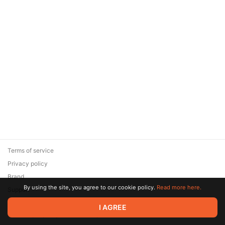
Terms of service
Privacy policy
Brand
By using the site, you agree to our cookie policy.
Read more here.
Support
© 2026 Zaya Solutions Limited. All rights reserved. All trademarks
I AGREE
are the property of their respective owners.