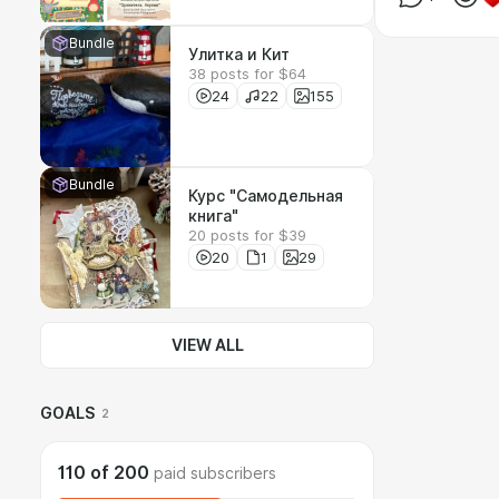
Bundle
Улитка и Кит
38 posts for $64
24
22
155
Bundle
Курс "Самодельная
книга"
20 posts for $39
20
1
29
VIEW ALL
GOALS
2
110
of
200
paid subscribers