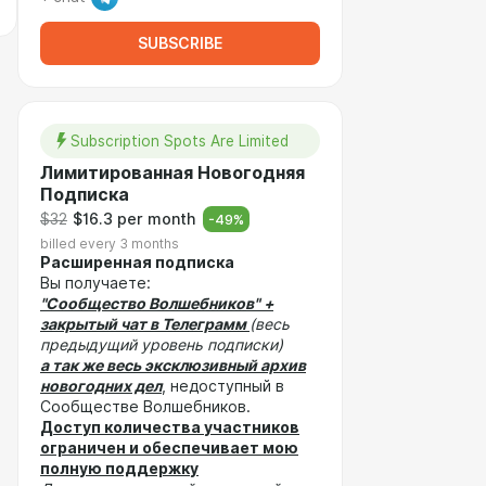
SUBSCRIBE
Subscription Spots Are Limited
Лимитированная Новогодняя
Подписка
$32
$16.3 per month
-
49
%
billed every 3 months
Расширенная подписка
Вы получаете:
"Сообщество Волшебников"
+
закрытый чат в Телеграмм
(весь
предыдущий уровень подписки)
а так же весь эксклюзивный архив
новогодних дел
, недоступный в
Сообществе Волшебников.
Доступ количества участников
ограничен и обеспечивает мою
полную поддержку