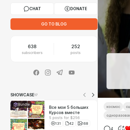
CHAT
DONATE
GO TO BLOG
638
252
subscribers
posts
SHOWCASE
17
Bundle
космос
с
Все мои 5 больших
Курсов вместе
одноразова
5 posts for $256
131
42
168
4