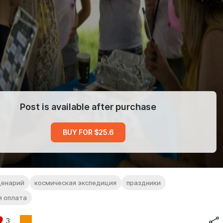
Post is available after purchase
BUY FOR $25.6
ценарий
космическая экспедиция
праздники
я оплата
3