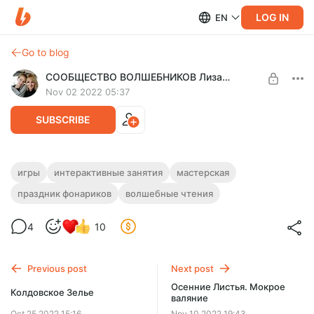
LOG IN
EN
Go to blog
СООБЩЕСТВО ВОЛШЕБНИКОВ Лиза Арье
Nov 02 2022 05:37
SUBSCRIBE
"Плим" - гном, складывающий буквицы
игры
интерактивные занятия
мастерская
в слова и строчки
праздник фонариков
волшебные чтения
Level required:
Сообщество Волшебников
Как показать детям, что за маленьким часто стоит
большее. За смешным словом-история, за рифмой-
4
10
SUBSCRIBE
открытие, за незатейливым текстом-жизнь
Previous post
Next post
Осенние Листья. Мокрое
Колдовское Зелье
валяние
Oct 25 2022 15:16
Nov 10 2022 19:43