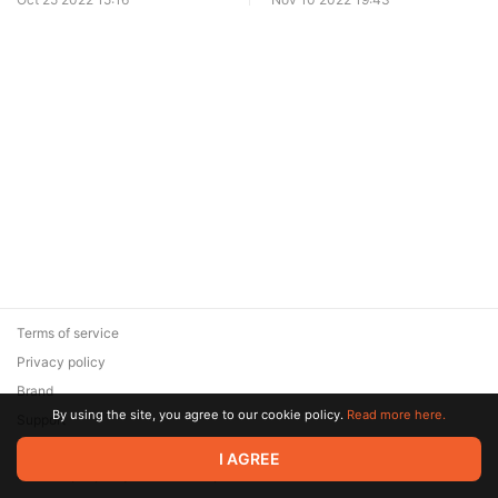
Terms of service
Privacy policy
Brand
By using the site, you agree to our cookie policy.
Read more here.
Support
© 2026 Zaya Solutions Limited. All rights reserved. All trademarks
I AGREE
are the property of their respective owners.