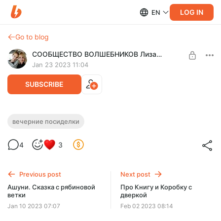
LOG IN
EN
Go to blog
СООБЩЕСТВО ВОЛШЕБНИКОВ Лиза Арье
Jan 23 2023 11:04
SUBSCRIBE
Самодельные свечи - Вечерние
вечерние посиделки
Посиделки
Level required:
4
3
Сообщество Волшебников
Выливаем свечи. Добавляем ароматы. Насыпаем
сухоцветы.
SUBSCRIBE
Previous post
Next post
Ашуни. Сказка с рябиновой
Про Книгу и Коробку с
ветки
дверкой
Jan 10 2023 07:07
Feb 02 2023 08:14