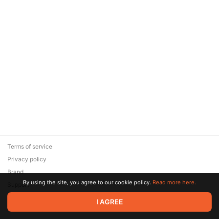
Terms of service
Privacy policy
Brand
By using the site, you agree to our cookie policy.
Read more here.
Support
© 2026 Zaya Solutions Limited. All rights reserved. All trademarks
I AGREE
are the property of their respective owners.