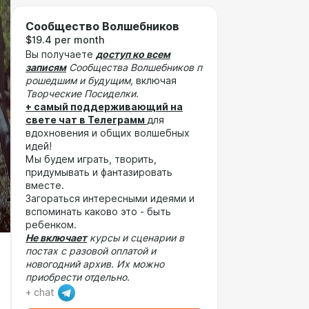
Сообщество Волшебников
$19.4 per month
Вы получаете
доступ ко всем
записям
Сообщества Волшебников п
рошедшим и будущим,
включая
Творческие Посиделки.
+ самый поддерживающий на
свете чат в Телеграмм
для
вдохновения и общих волшебных
идей!
Мы будем играть, творить,
придумывать и фантазировать
вместе.
Загораться интересными идеями и
вспоминать каково это - быть
ребенком.
Не включает
курсы и сценарии в
постах с разовой оплатой и
новогодний архив. Их можно
приобрести отдельно.
+ chat