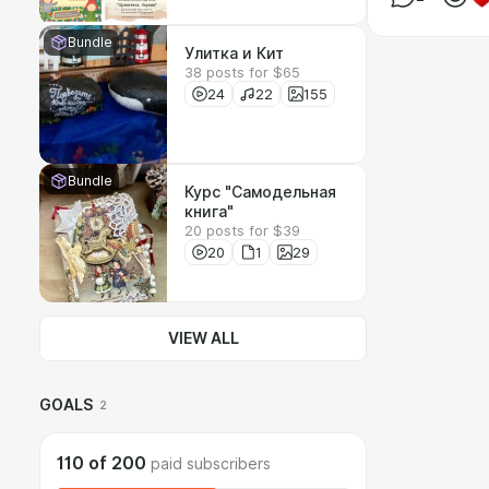
Bundle
Улитка и Кит
38 posts for $65
24
22
155
Bundle
Курс "Самодельная
книга"
20 posts for $39
20
1
29
VIEW ALL
GOALS
2
110
of
200
paid subscribers