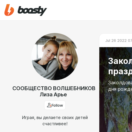
Jul 26 2022 0
Зако
праз
Заколдова
СООБЩЕСТВО ВОЛШЕБНИКОВ
дня рожде
Лиза Арье
Follow
Играя, вы делаете своих детей
счастливее!