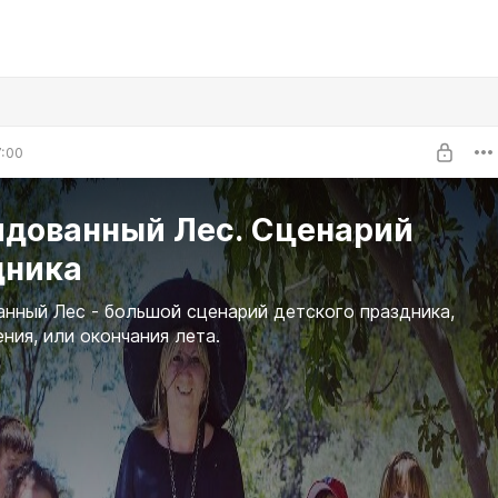
7:00
лдованный Лес. Сценарий
дника
нный Лес - большой сценарий детского праздника,
ния, или окончания лета.