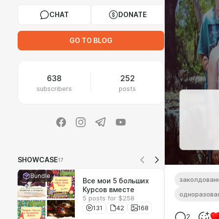
CHAT
DONATE
GO TO BLOG
638
252
subscribers
posts
SHOWCASE
17
Bundle
заколдован
Все мои 5 больших
Курсов вместе
одноразова
5 posts for $258
131
42
168
2