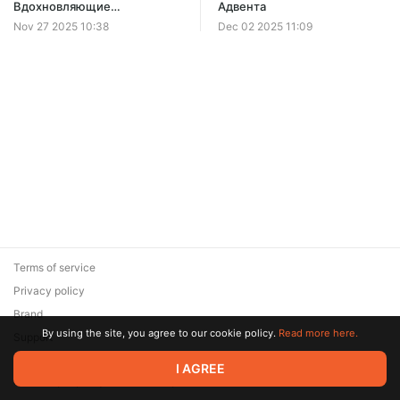
Offer ends 29 September.
Вдохновляющие
Адвента
новогодние эфиры в записи.
Nov 27 2025 10:38
Dec 02 2025 11:09
Limited (17 remaining)
Terms of service
Privacy policy
Brand
By using the site, you agree to our cookie policy.
Read more here.
Support
© 2026 Zaya Solutions Limited. All rights reserved. All trademarks
I AGREE
are the property of their respective owners.