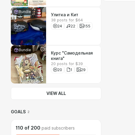
Bundle
Улитка и Кит
38 posts for $64
24
22
155
Bundle
Курс "Самодельная
книга"
20 posts for $39
20
1
29
VIEW ALL
GOALS
2
110
of
200
paid subscribers