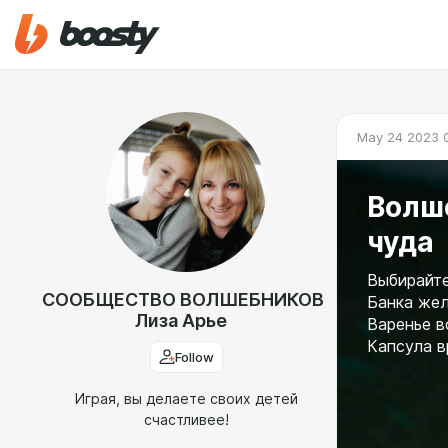
May 24 2023 
Волше
чуда
Выбирайте
СООБЩЕСТВО ВОЛШЕБНИКОВ
Банка же
Лиза Арье
Варенье 
Капсула в
Follow
Играя, вы делаете своих детей
счастливее!