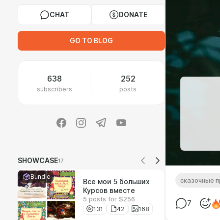
CHAT
DONATE
GO TO BLOG
638
252
subscribers
posts
SHOWCASE
17
Bundle
сказочные 
Все мои 5 больших
Курсов вместе
5 posts for $256
7
131
42
168