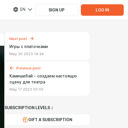
EN
SIGN UP
LOG IN
Next post
Игры с платочками
May 30 2023 14:34
Previous post
Камишибай - создаем настоящю
сцену для театра
May 17 2023 05:55
SUBSCRIPTION LEVELS
2
GIFT A SUBSCRIPTION