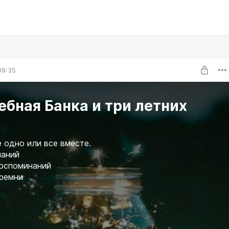
09:35
бная Банка и три летних
 одно или все вместе.
ланий
воспоминаний
ремни