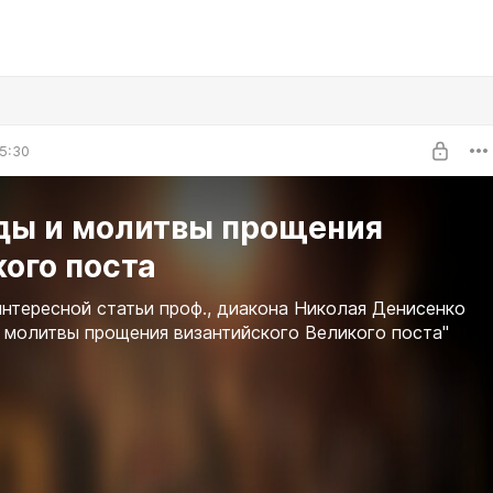
5:30
ды и молитвы прощения
ого поста
нтересной статьи проф., диакона Николая Денисенко
 молитвы прощения византийского Великого поста"