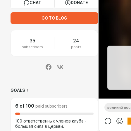
CHAT
DONATE
GO TO BLOG
35
24
subscribers
posts
GOALS
1
6
of
100
paid subscribers
великий пос
100 ответственных членов клуба -
большая сила в церкви.