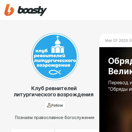
Mar 01 2025 0
Обря
Велик
Перевод и
Клуб ревнителей
"Обряды и
литургического возрождения
Follow
Познаём православное богослужение