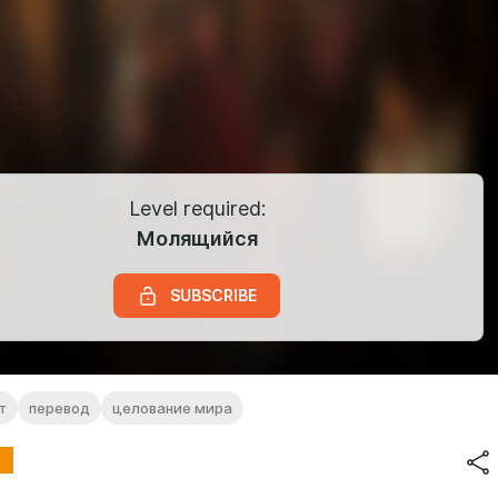
Level required:
Молящийся
SUBSCRIBE
т
перевод
целование мира