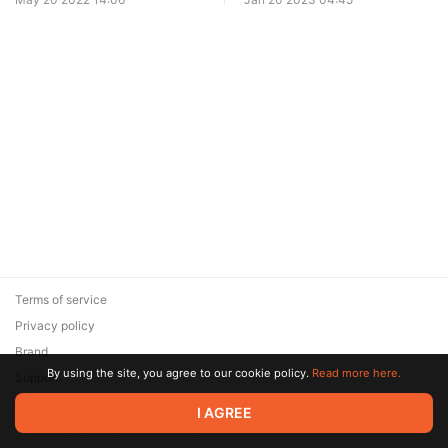
Terms of service
Privacy policy
Brand
By using the site, you agree to our cookie policy.
Read more here.
Support
© 2026 Zaya Solutions Limited. All rights reserved. All trademarks
I AGREE
are the property of their respective owners.