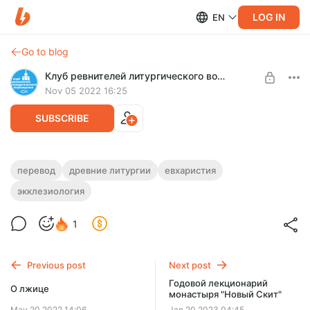
LOG IN
EN
Go to blog
Клуб ревнителей литургического возрождения
Nov 05 2022 16:25
SUBSCRIBE
Церковь и Евхаристия: сложная
перевод
древние литургии
евхаристия
тождественность
экклезиология
Level required:
Молящийся
Наш перевод интереснейшей статьи прот. Павла
Кумарьяноса на одну из самых важных литургических тем:
1
SUBSCRIBE
о соотношении Церкви и Евхаристии.
Previous post
Next post
Годовой лекционарий
О лжице
монастыря "Новый Скит"
May 20 2022 14:06
Jan 20 2023 04:45