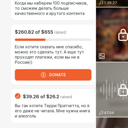
1:39:27
Когда мы наберем 100 подписчиков,
то сможем делать больше
качественного и крутого контента
$260.82
of
$655
raised
Если хотите сказать мне спасибо,
можно это сделать тут. А еще тут
проходят платежи, если вы не в
России))
DONATE
$39.26
of
$26.2
raised
Вы так хотите Терри Пратчетта, но я
его даже не читала. Мне нужна книга
47:04
и алкоголь