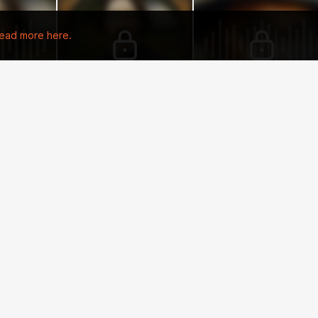
ead more here.
42:27
36:09