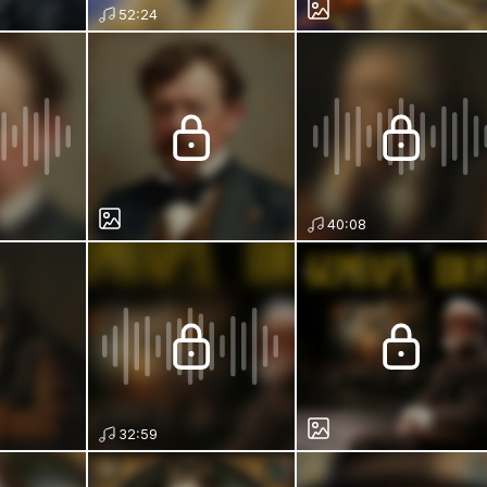
52:24
40:08
32:59