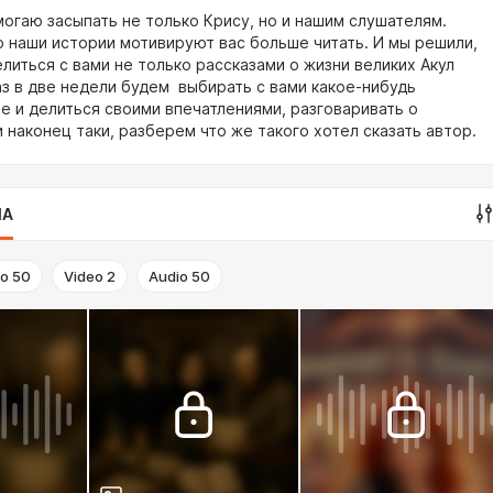
могаю засыпать не только Крису, но и нашим слушателям.
о наши истории мотивируют вас больше читать. И мы решили,
литься с вами не только рассказами о жизни великих Акул
аз в две недели будем выбирать с вами какое-нибудь
е и делиться своими впечатлениями, разговаривать о
 наконец таки, разберем что же такого хотел сказать автор.
IA
to
50
Video
2
Audio
50