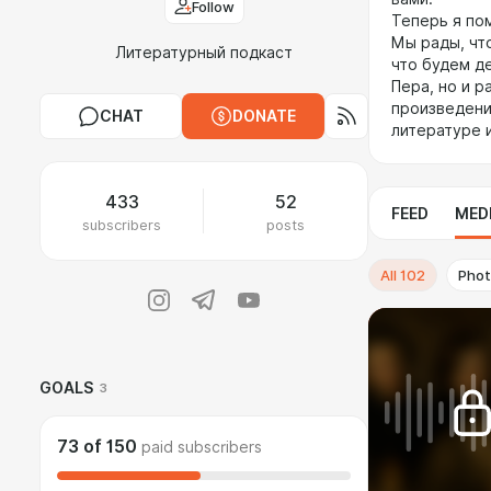
Follow
Теперь я по
Мы рады, чт
Литературный подкаст
что будем де
Пера, но и р
произведени
CHAT
DONATE
литературе и
433
52
FEED
MED
subscribers
posts
All
102
Pho
GOALS
3
73
of
150
paid subscribers