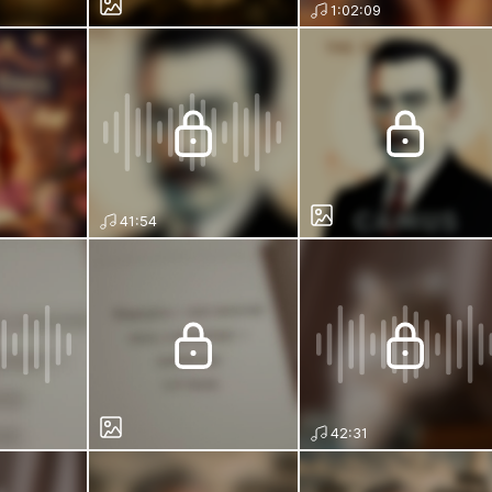
1:02:09
41:54
42:31