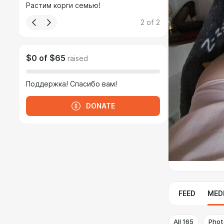
Растим корги семью!
2
of
2
$0
of
$65
raised
Поддержка! Спасибо вам!
DONATE
FEED
MED
All
165
Phot