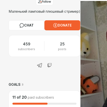
Follow
Маленький ламповый плюшевый стример)
CHAT
DONATE
459
25
subscribers
posts
GOALS
3
11
of
20
paid subscribers