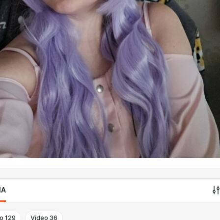
IA
o
129
Video
36