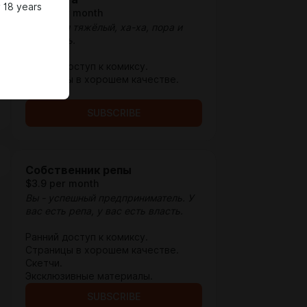
 18 years
$1.29 per month
День был тяжёлый, ха-ха, пора и
отдохнуть.
Ранний доступ к комиксу.
Страницы в хорошем качестве.
Скетчи.
SUBSCRIBE
Собственник репы
$3.9 per month
Вы - успешный предприниматель. У
вас есть репа, у вас есть власть.
Ранний доступ к комиксу.
Страницы в хорошем качестве.
Скетчи.
Эксклюзивные материалы.
SUBSCRIBE