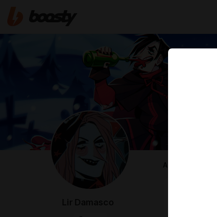
ABOUT
Привет, я Ли
Рисую комик
Lir Damasco
Комикс "
О Д