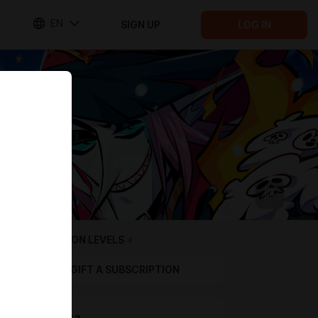
EN
SIGN UP
LOG IN
SUBSCRIPTION LEVELS
4
GIFT A SUBSCRIPTION
Работяга