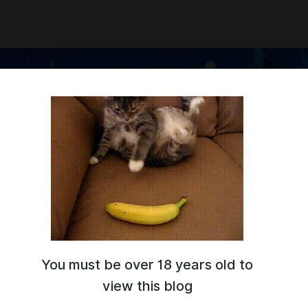
You must be over 18 years old to
р!
сы и смешные картинки.
view this blog
ураке и Судьбе
":