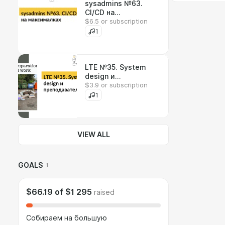
sysadmins №63.
CI/CD на
$6.5 or subscription
максималках
1
LTE №35. System
design и
$3.9 or subscription
преподавательство
1
VIEW ALL
GOALS
1
$66.19
of
$1 295
raised
Собираем на большую