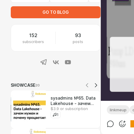
GO TO BLOG
152
93
subscribers
posts
SHOWCASE
20
sysadmins №65. Data
Lakehouse - зачем
$3.9 or subscription
нужен и почему
linkmeup
процветает?
1