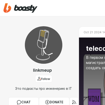
Oct 21 2024 1
tele
В первом 
магистрал
создать о
linkmeup
Follow
Это подкасты про инженерию в IT
CHAT
DONATE