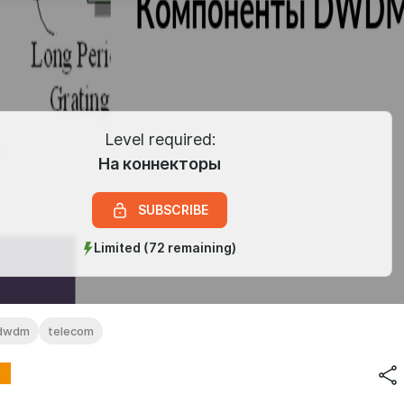
Level required:
На коннекторы
SUBSCRIBE
Limited (72 remaining)
dwdm
telecom