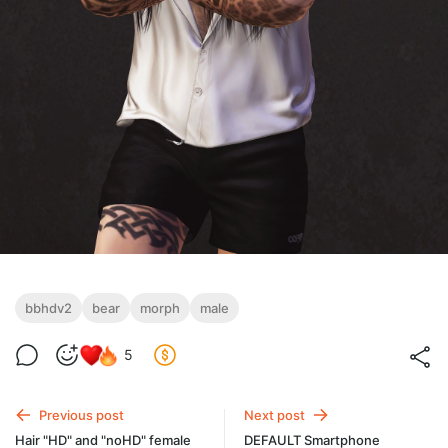
bbhdv2
bear
morph
male
5
Previous post
Next post
Hair "HD" and "noHD" female
DEFAULT Smartphone