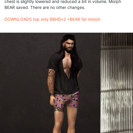
chest is slightly lowered and reduced a bit in volume. Morph
BEAR saved. There are no other changes.
DOWNLOADS top only BBHDv2 +BEAR fat morph