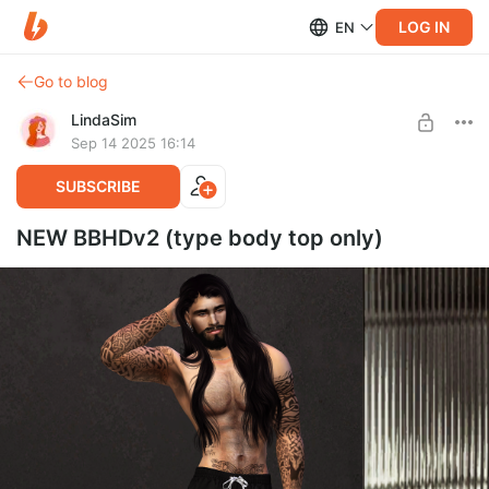
LOG IN
EN
Go to blog
LindaSim
Sep 14 2025 16:14
SUBSCRIBE
NEW BBHDv2 (type body top only)