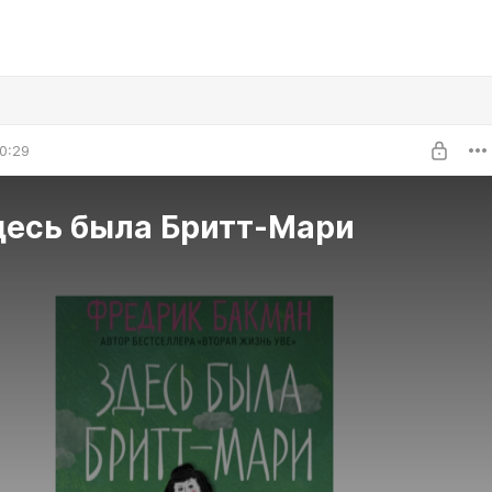
0:29
десь была Бритт-Мари