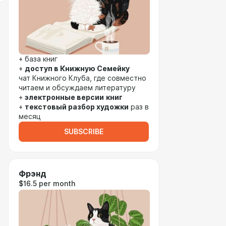
+ база книг
+
доступ в Книжную Семейку
чат Книжного Клуба, где совместно
читаем и обсуждаем литературу
+
электронные версии
книг
+
текстовый разбор художки
раз в
месяц
SUBSCRIBE
Фрэнд
$16.5 per month