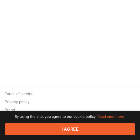
Terms of service
Privacy policy
Brand
By using the site, you agree to our cookie policy.
Read more here.
Support
© 2026 Zaya Solutions Limited. All rights reserved. All trademarks
I AGREE
are the property of their respective owners.