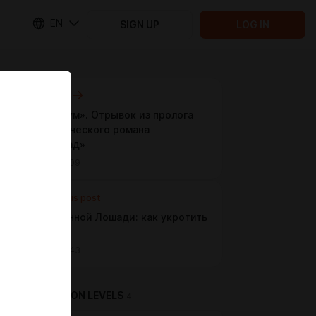
EN
SIGN UP
LOG IN
Next post
«Супремум». Отрывок из пролога
фантастического романа
«Тенебр’ад»
Jan 09 18:09
Previous post
Год Огненной Лошади: как укротить
стихии
Jan 05 13:43
SUBSCRIPTION LEVELS
4