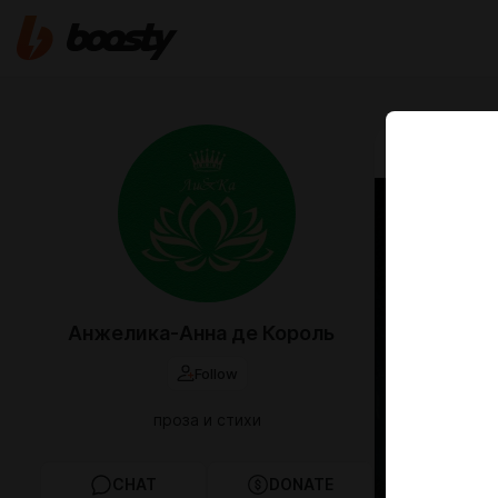
Jan 07 07:29
Семе
межд
детей
Анжелика-Анна де Король
Междунар
Follow
взрослых..
проза и стихи
CHAT
DONATE