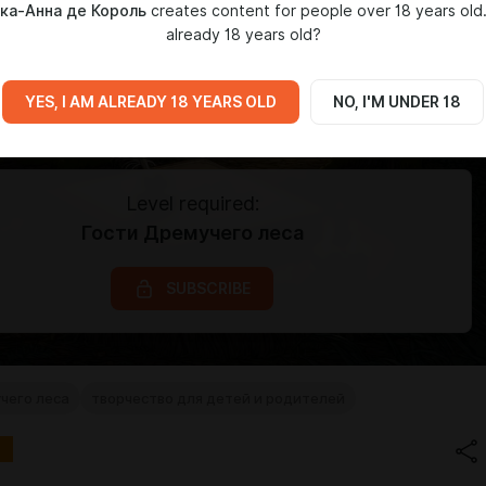
ка-Анна де Король
creates content for people over 18 years old
already 18 years old?
YES, I AM ALREADY 18 YEARS OLD
NO, I'M UNDER 18
Level required:
Гости Дремучего леса
SUBSCRIBE
чего леса
творчество для детей и родителей