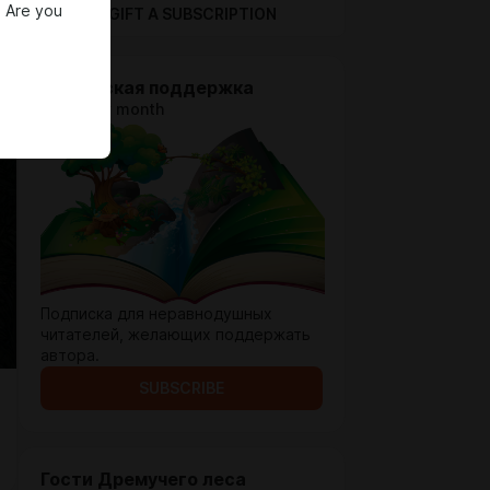
. Are you
GIFT A SUBSCRIPTION
Дружеская поддержка
$0.71 per month
Подписка для неравнодушных
читателей, желающих поддержать
автора.
SUBSCRIBE
Гости Дремучего леса