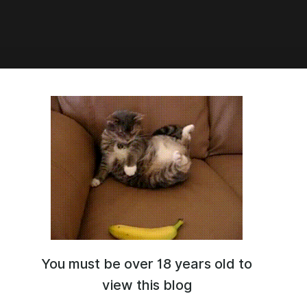
йное творчество:
ународные конкурсы для
 и родителей
одные литературные конкурсы для детей и
.
You must be over 18 years old to
view this blog