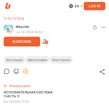
LOG IN
EN
Go to blog
lifescrim
Jul 14 2024 14:53
SUBSCRIBE
ИНТУИЦИЯ
#интуиция
#философия
#эзотерика
Level required:
Прямая интуиция, как широкое и огромное явление в вашей
LIFE SCRIM
природе, через которое вы ощущаете реальность
SUBSCRIBE
Previous post
ИСПОЛНИТЕЛЬНАЯ СИСТЕМА
(ЧАСТЬ 1)
Oct 18 2023 17:33