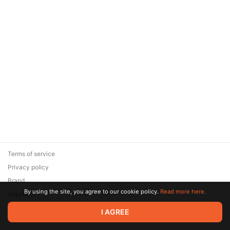
Terms of service
Privacy policy
Brand
By using the site, you agree to our cookie policy.
Read more here.
Support
© 2026 Zaya Solutions Limited. All rights reserved. All trademarks
I AGREE
are the property of their respective owners.