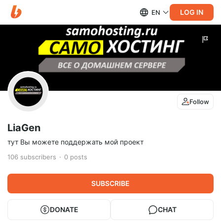
LOG IN
EN
Follow
LiaGen
тут Вы можете поддержать мой проект
106
subscribers
0
posts
SUBSCRIBE
DONATE
CHAT