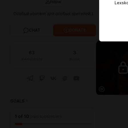
Follow
Lexsk
Особый контент для особых зрителей:)
FEED
MED
CHAT
DONATE
All
3
Photo
63
3
subscribers
posts
GOALS
1
1
of
10
paid subscribers