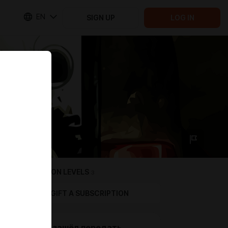
EN
SIGN UP
LOG IN
SUBSCRIPTION LEVELS
3
GIFT A SUBSCRIPTION
Просто зашёл передать