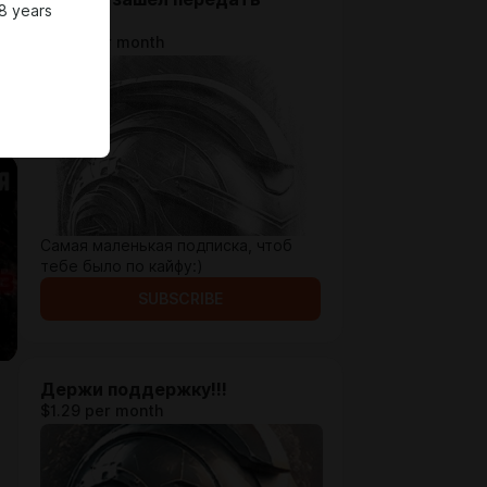
8 years
привет!
$0.65 per month
Самая маленькая подписка, чтоб
тебе было по кайфу:)
SUBSCRIBE
Держи поддержку!!!
$1.29 per month