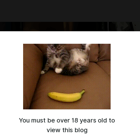
You must be over 18 years old to
 тебя на моём канале! Здесь будет то, что однозначно
 других платформах плюс уникальный контент от меня лично!
view this blog
сывайся:)