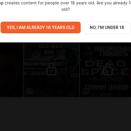
op
creates content for people over 18 years old. Are you already 1
old?
IA
YES, I AM ALREADY 18 YEARS OLD
NO, I'M UNDER 18
2
Video
1