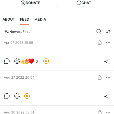
DONATE
CHAT
ABOUT
FEED
MEDIA
Newest First
Apr 07 2023 15:59
Let’s bike it! стал членом Европейской
6
федерации велосипедистов
Level required:
Одним авто меньше
Aug 27 2022 20:04
SUBSCRIBE
Предлагаем улучшение перекрёстка
Level required:
Москве дорожку
Aug 20 2022 08:01