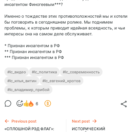
иноагентом Финогеевым***?
Именно о тождестве этих противоположностей мы и хотели
бы поговорить в сегодняшнем ролике. Мы поднимем
проблемы, к которым приводит идейная всеядность, и чьи
интересы она на самом деле обслуживает.
* Признан иноагентом в РФ
** Признан иноагентом в РФ
*** Признан иноагентом в РФ
#lc_видео
#lc_политика
#lc_современность
#lc_илья_витин
#lc_евгений_кротов
#lc_владимир_прибой
6
Previous post
Next post
«СПЛОШНОЙ РЭД ФЛАГ»:
ИСТОРИЧЕСКИЙ