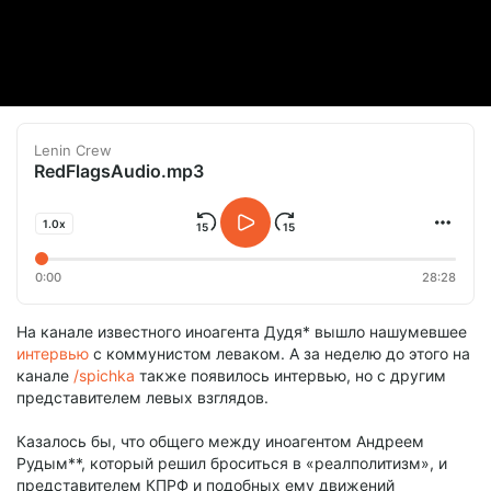
Lenin Crew
RedFlagsAudio.mp3
1.0x
0:00
28:28
На канале известного иноагента Дудя* вышло нашумевшее
интервью
с коммунистом леваком. А за неделю до этого на
канале
/spichka
также появилось интервью, но с другим
представителем левых взглядов.
Казалось бы, что общего между иноагентом Андреем
Рудым**, который решил броситься в «реалполитизм», и
представителем КПРФ и подобных ему движений