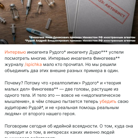
Интервью
иноагента Рудого* иноагенту Дудю*** успели
посмотреть многие. Интервью иноагента Финогеева**
журналу
/spichka
мало кто прочитал. Но мы решили
объединить два этих внешне разных примера в один.
Почему? Потому что «реалполитик» Рудого* и «теория
малых дел» Финогеева** — две головы, растущие из
одного тела. И тело это — вовсе не «недогматическое
мышление», в чём спешно пытается теперь
убедить
свою
аудиторию Рудой*, и не «реальная помощь реальным
людям» от второго нашего героя.
Поговорим сегодня об идейной всеядности. О том, куда она
приводит и о том, в интересах каких именно людей