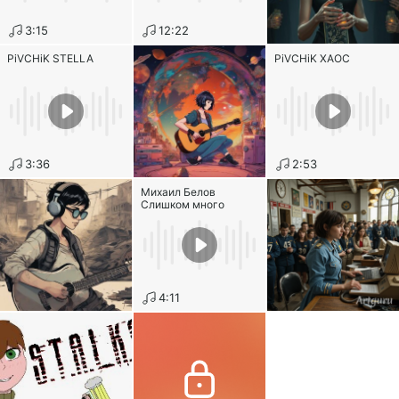
3:15
12:22
PiVCHiK STELLA
PiVCHiK ХАОС
3:36
2:53
Михаил Белов
Слишком много
4:11