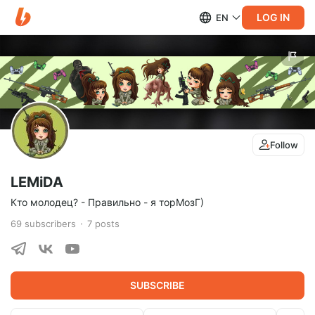
LOG IN
EN
Follow
LEMiDA
Кто молодец? - Правильно - я торМозГ)
69
subscribers
7
posts
SUBSCRIBE