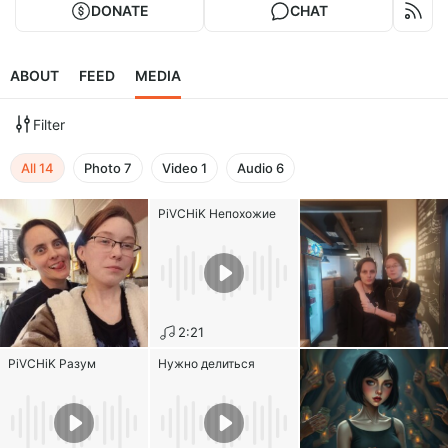
DONATE
CHAT
ABOUT
FEED
MEDIA
Filter
All
14
Photo
7
Video
1
Audio
6
PiVCHiK Непохожие
2:21
PiVCHiK Разум
Нужно делиться