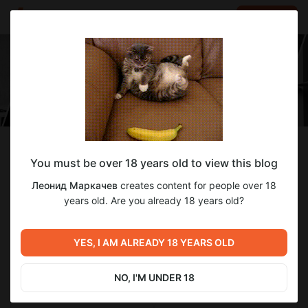
LOG IN
EN
Follow
You must be over 18 years old to view this blog
Леонид Маркачев
Леонид Маркачев
creates content for people over 18
Художник света. Наставник. Эмоции и стиль.
years old. Are you already 18 years old?
363
subscribers
896
posts
YES, I AM ALREADY 18 YEARS OLD
NO, I'M UNDER 18
SUBSCRIBE