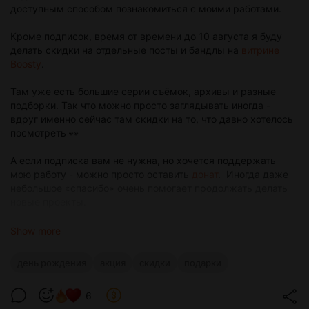
доступным способом познакомиться с моими работами.
Кроме подписок, время от времени до 10 августа я буду
делать скидки на отдельные посты и бандлы на
витрине
Boosty
.
Там уже есть большие серии съёмок, архивы и разные
подборки. Так что можно просто заглядывать иногда -
вдруг именно сейчас там скидки на то, что давно хотелось
посмотреть 👀
А если подписка вам не нужна, но хочется поддержать
мою работу - можно просто оставить
донат
. Иногда даже
небольшое «спасибо» очень помогает продолжать делать
новые проекты.
Любая подписка, покупка поста или донат это поддержка
Show more
моего творчества: возможность проводить интересные
съёмки, обновлять фото технику, экспериментировать и
день рождения
акция
скидки
подарки
превращать новые идеи в фотографии. А сейчас это ещё и
приятный подарок мне на день рождения ❤️
6