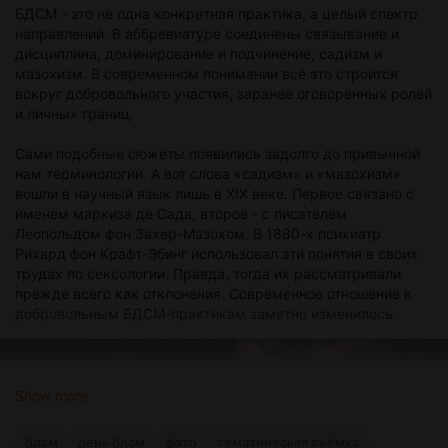
БДСМ - это не одна конкретная практика, а целый спектр
направлений. В аббревиатуре соединены связывание и
дисциплина, доминирование и подчинение, садизм и
мазохизм. В современном понимании всё это строится
вокруг добровольного участия, заранее оговорённых ролей
и личных границ.
Сами подобные сюжеты появились задолго до привычной
нам терминологии. А вот слова «садизм» и «мазохизм»
вошли в научный язык лишь в XIX веке. Первое связано с
именем маркиза де Сада, второе - с писателем
Леопольдом фон Захер-Мазохом. В 1880-х психиатр
Рихард фон Крафт-Эбинг использовал эти понятия в своих
трудах по сексологии. Правда, тогда их рассматривали
прежде всего как отклонения. Современное отношение к
добровольным БДСМ-практикам заметно изменилось.
Show more
бдсм
день бдсм
фото
тематическая съёмка