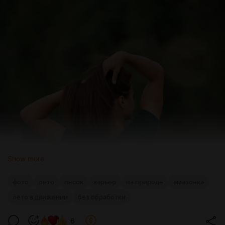
Show more
фото
лето
песок
карьер
на природе
амазонка
лето в движении
без обработки
6