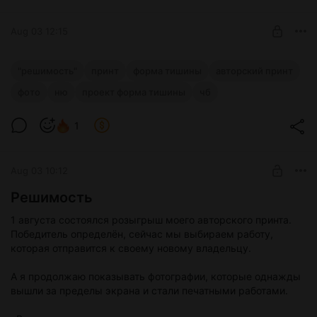
Ну а пока вы выбираете, что вам по душе и получаете
гарантированные +++ к карме, я пойду дальше создавать
Aug 03 12:15
новые фото истории, что бы делиться ими с вами 😄
Спасибо, что вы рядом ❤️
«Решимость». От съёмки к принту
"решимость"
принт
форма тишины
авторский принт
Как из целой серии рождается один кадр для печати? В
фото
ню
проект форма тишины
чб
Level required:
новом посте - история «Решимости», соседние фотографии
Форма тишины
и её место в интерьере.
1
UNLOCK WITH DISCOUNT
Aug 03 10:12
$19.2
$14.4 per month
-
25
%
Решимость
Billed every 12 months.
The discount applies to the first 12 months only.
1 августа состоялся розыгрыш моего авторского принта.
Offer ends 09 August.
Победитель определён, сейчас мы выбираем работу,
которая отправится к своему новому владельцу.
А я продолжаю показывать фотографии, которые однажды
вышли за пределы экрана и стали печатными работами.