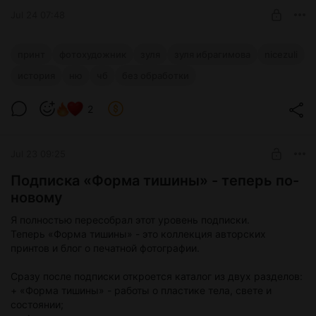
Jul 24 07:48
"Обнажение души" - история создания
принт
фотохудожник
зуля
зуля ибрагимова
nicezuli
Из десятков кадров этой съёмки принтом стал именно этот.
история
ню
чб
без обработки
Level required:
Показываю исходник, соседние работы и рассказываю,
Форма тишины
почему выбрал его.
2
UNLOCK WITH DISCOUNT
Jul 23 09:25
$19.2
$14.4 per month
-
25
%
Подписка «Форма тишины» - теперь по-
Billed every 12 months.
The discount applies to the first 12 months only.
новому
Offer ends 09 August.
Я полностью пересобрал этот уровень подписки.
Теперь «Форма тишины» - это коллекция авторских
принтов и блог о печатной фотографии.
Сразу после подписки откроется каталог из двух разделов:
+ «Форма тишины» - работы о пластике тела, свете и
состоянии;