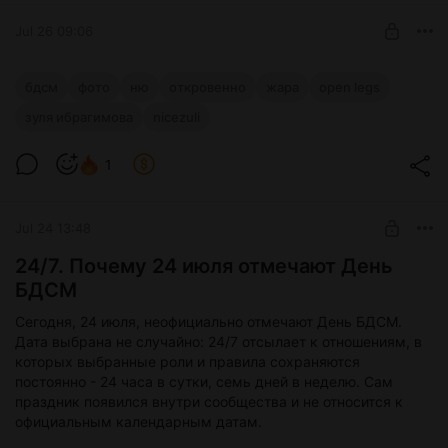
Jul 26 09:06
$38
$22.3 per month
-
40
%
Billed every 12 months.
Красная метка
The discount applies to the first 12 months only.
бдсм
фото
ню
откровенно
жара
open legs
Offer ends 09 August.
42 кадра в БДСМ-эстетике - от игры с образом до сцен, где
зуля ибрагимова
nicezuli
Level required:
намёки заканчиваются. Закрытая серия 21+ без лишних
Platinum Archive
объяснений.
1
UNLOCK WITH DISCOUNT
-
25
%
Jul 24 13:48
Offer ends 09 August.
24/7. Почему 24 июля отмечают День
БДСМ
Сегодня, 24 июля, неофициально отмечают День БДСМ.
Дата выбрана не случайно: 24/7 отсылает к отношениям, в
которых выбранные роли и правила сохраняются
постоянно - 24 часа в сутки, семь дней в неделю. Сам
праздник появился внутри сообщества и не относится к
официальным календарным датам.