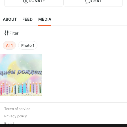
DONATE
CHAT
ABOUT
FEED
MEDIA
Filter
All
1
Photo
1
Terms of service
Privacy policy
Brand