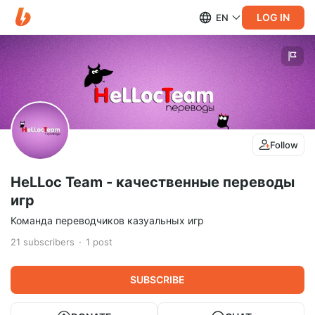
LOG IN
EN
Follow
HeLLoc Team - качественные переводы
игр
Команда переводчиков казуальных игр
21
subscribers
1
post
SUBSCRIBE