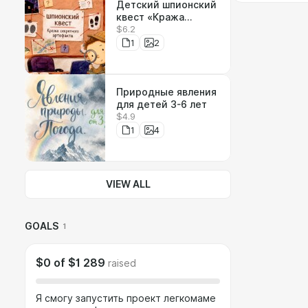
Детский шпионский
квест «Кража
$6.2
секретного
артефакта»
1
2
Природные явления
для детей 3-6 лет
$4.9
1
4
VIEW ALL
GOALS
1
$0
of
$1 289
raised
Я смогу запустить проект легкомаме