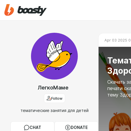
Apr 03 2025 0
Темат
Здоро
Скачать з
ЛегкоМаме
печати ск
тему Здор
Follow
тематические занятия для детей
CHAT
DONATE