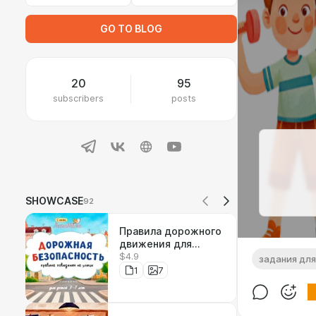
GO TO BLOG
20
95
subscribers
posts
SHOWCASE
92
Правила дорожного
движения для
$4.9
детей
задания для
1
7