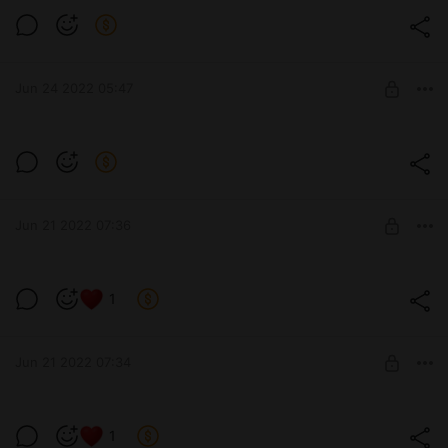
Сумрак
Без цензуры!!! Горячее вам 🥰
Level required:
капелька любви
Jun 24 2022 05:47
UNLOCK POST
Моя маленькая пони.
Пипп в человеческом облике.
Level required:
капелька любви
Jun 21 2022 07:36
UNLOCK POST
От лайна-до готовой работы.
1
Level required:
озеро любви
Jun 21 2022 07:34
UNLOCK POST
Милая Пипп в человеческой версии.
1
Из пони в человека