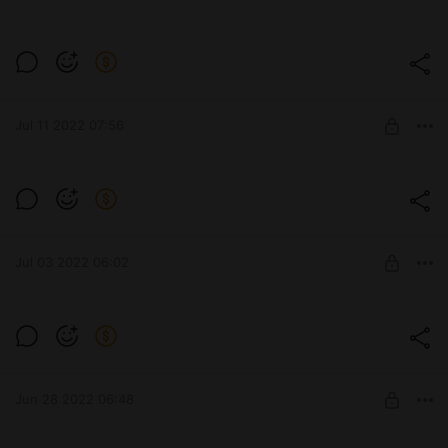
Джо-джо
Level required:
Я тут был;
Jul 11 2022 07:56
SUBSCRIBE
Йор
Йор раздетая без цензуры!
Level required:
озеро любви
Jul 03 2022 06:02
SUBSCRIBE
Элис
Level required:
капелька любви
Jun 28 2022 06:48
SUBSCRIBE