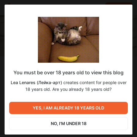
LOG IN
EN
Follow
You must be over 18 years old to view this blog
Lea Lenares (Лейка-арт)
Lea Lenares (Лейка-арт)
creates content for people over
работаю над созданием иллюстраций для дакимакур
18 years old. Are you already 18 years old?
2
subscribers
15
posts
YES, I AM ALREADY 18 YEARS OLD
NO, I'M UNDER 18
SUBSCRIBE