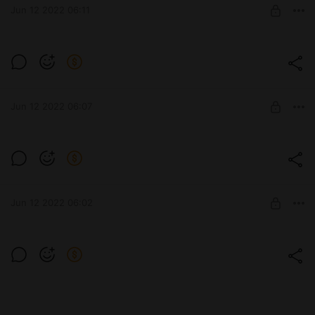
Jun 12 2022 06:11
SUBSCRIBE
А тут по видео и так всё ясно))
Level required:
капелька любви
SUBSCRIBE
Jun 12 2022 06:07
Новый проект начался! Рисуем хуманизацию по "май литл
пони"
Level required:
озеро любви
Jun 12 2022 06:02
SUBSCRIBE
Две красотки обнимаются в кроватке 😍
Level required:
капелька любви
SUBSCRIBE