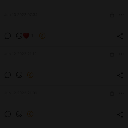
Level required:
капелька любви
Jun 13 2022 07:34
UNLOCK POST
mafia 😤
1
Ещё один интересный дизайн мужского персонажа 😁
Level required:
капелька любви
Jun 12 2022 21:12
UNLOCK POST
lovely Kohaku. anime "Doctor Stone"
Level required:
капелька любви
Jun 12 2022 21:09
SUBSCRIBE
anime "Magic Battle". he's amazing in
kimonos! illustration for sale in one shop
Level required:
Красавчик в кимоно ах ах 😤
капелька любви