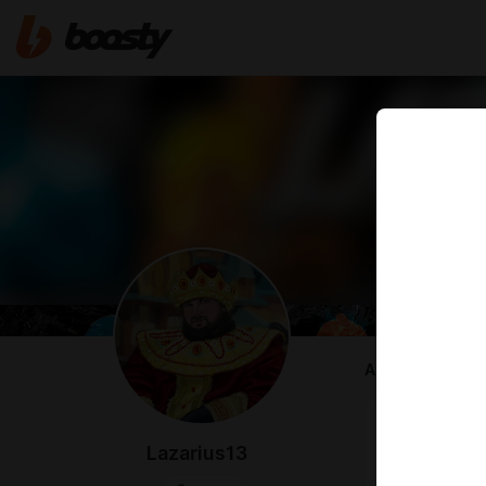
ABOUT
Самый лампо
Подписывайт
Lazarius13
строить отн
Стримы здес