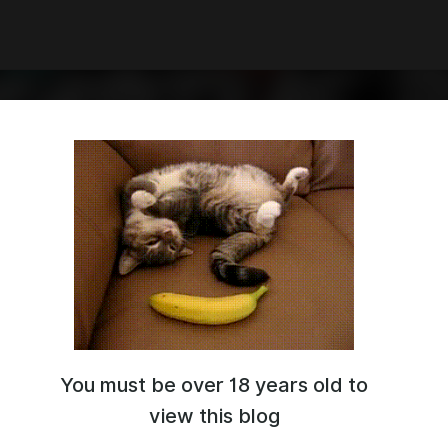
You must be over 18 years old to
вый канал - я тебе отвечаю!
есь, потому что мы - сообщество людей, которые любят
view this blog
ошения вокруг игр, которые объединяют нас!
ь: