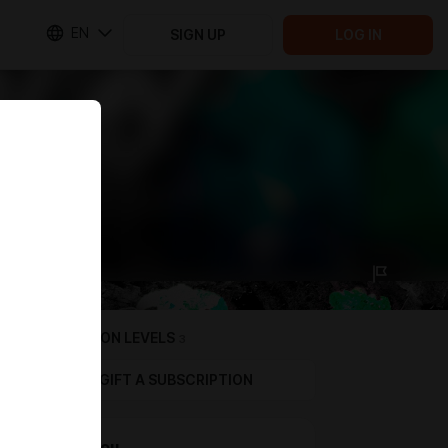
EN
SIGN UP
LOG IN
SUBSCRIPTION LEVELS
3
GIFT A SUBSCRIPTION
Подписон