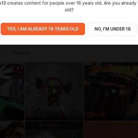
s13
creates content for people over 18 years old. Are you already 
s://live.vkplay.ru/lazariusplay
old?
://www.youtube.com/channel/UCQeUr1ISxj5tOTMwqBwpbNA
YES, I AM ALREADY 18 YEARS OLD
NO, I'M UNDER 18
IA
o
1
Video
23
20:22
10:39