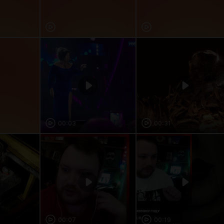
00:03
00:31
00:07
00:19