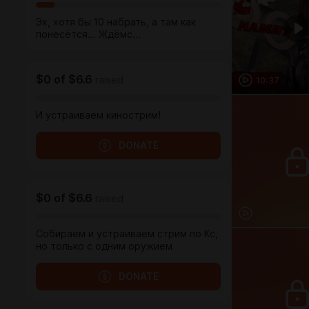
Эх, хотя бы 10 набрать, а там как
понесётся... Ждёмс...
$0
of
$6.6
raised
10:37
И устраиваем кинострим!
DONATE
$0
of
$6.6
raised
Собираем и устраиваем стрим по Кс,
но только с одним оружием
DONATE