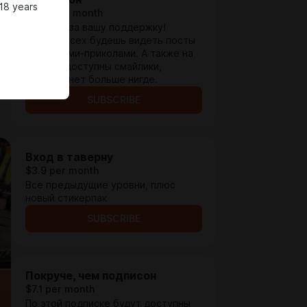
18 years
$1.96 per month
Спасибо за вашу поддержку!
Раньше всех будешь видеть посты
с видосами-приколами. А также на
Вк-плей доступны смайлики,
которых нет больше нигде.
SUBSCRIBE
Вход в таверну
$3.9 per month
Все предыдущие уровни, плюс
новый стикерпак
SUBSCRIBE
Покруче, чем подписон
$7.1 per month
По этой подписке будут доступны