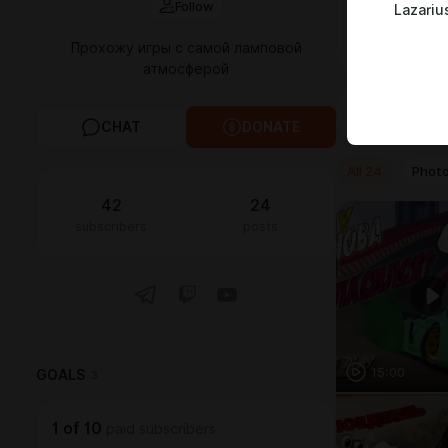
Follow
Lazariu
Вк плей:
http
Ютуб:
https
Прохожу игры с самой ламповой
атмосферой
FEED
MED
CHAT
DONATE
All
24
Phot
42
24
subscribers
posts
15:00
GOALS
3
1
of
10
paid subscribers