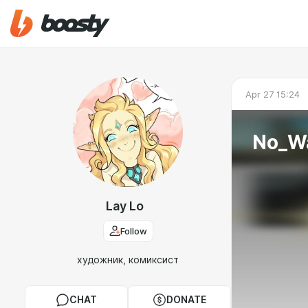
Apr 27 15:24
No_W
Lay Lo
Follow
художник, комиксист
CHAT
DONATE