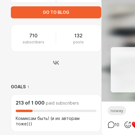
GO TO BLOG
710
132
subscribers
posts
GOALS
1
213
of
1 000
paid subscribers
noway
Комиксам быть! (и их авторам
тоже)))
10