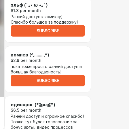
эльф (´｡• ω •｡`)
$1.3 per month
Ранний доступ к комиксу)
Спасибо большое за поддержку!
SUBSCRIBE
вомпер (^,........,^)
$2.6 per month
пока тоже просто ранний доступ и
большая благодарность!
SUBSCRIBE
единорог (*≧ω≦*)
$6.5 per month
Ранний доступ и огромное спасибо!
Позже тут будет голосование за
бонус арты, видео процессов