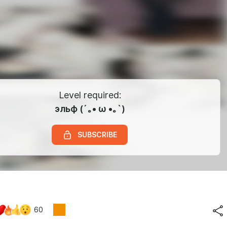
Level required:
эльф (´｡• ω •｡`)
SUBSCRIBE
60