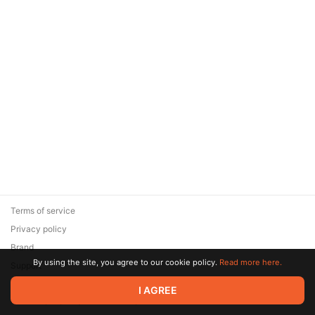
Terms of service
Privacy policy
Brand
By using the site, you agree to our cookie policy.
Read more here.
Support
© 2026 Zaya Solutions Limited. All rights reserved. All trademarks
I AGREE
are the property of their respective owners.