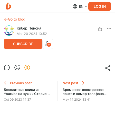
LOG IN
EN
Go to blog
Кибер Пенсия
Mar 20 2024 10:52
SUBSCRIBE
Как превратить YouTube в постоянный
источник посетителей и начать на этом
Level required:
зарабатывать
Подписка на материалы
Previous post
Next post
UNLOCK FOR FREE
Бесплатные клики из
Временная электронная
Youtube на чужих Сторис.
почта и номер телефона.
3 days free, then $12.9 per month
Под любую тематику
Где взять, как исполь
Oct 09 2023 14:37
May 14 2024 13:41