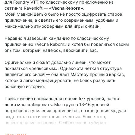
для Foundry VTT по классическому приключению из
сеттинга Ravenloft —
«Vecna Reborn».
Моей главной целью было не просто оцифровать старое
приключение, а сделать его современным, удобным и
максимально атмосферным для игры онлайн.
Недавно я завершил кампанию по классическому
приключению «Vecna Reborn» и хотел бы поделиться своим
опытом, который, надеюсь, вдохновит и вас.
Оригинальный сюжет довольно линеен, что может
показаться «рельсовым». Однако эта чёткая структура
является его силой — она даёт Мастеру прочный каркас,
который легко модифицировать, не боясь разрушить
основную историю.
Приключение написано для героев 5-7 уровней, но его
легко масштабировать. Моя группа 13-16 уровней
потребовала усиления противников, но концепция модуля
выдержала это испытание с честью. Более того,
повествование позволяет безболезненно убирать
некоторых второстепенных антагонистов (в нашем случае
это были Кьюоларн, Трендилла, Халорн и Храгрис),