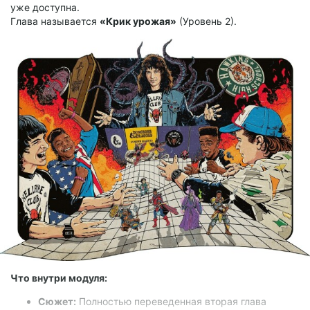
уже доступна.
Полностью переведённый текст приключения, настроены
Глава называется
«Крик урожая»
(Уровень 2).
все стены, выставлены все токены.
Так же есть заставки и доп арты для всех приключений.
Установить или обновить можно по ссылке 1:
https://module.fvtt.club/s/WttHC_json/download
Что внутри модуля:
Сюжет:
Полностью переведенная вторая глава