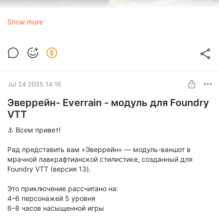
Show more
Сейчас я работаю над модулем для foundry vtt конверсии
приключения Vecna: Reborn для AD&D.
Пока работа ещё не закончена, могу поделиться
Jul 24 2025 14:16
материалами которые будут использованы в собранном и
готовом модуле.
Эверрейн- Everrain - модуль для Foundry
VTT
Да, тут не все материалы, я буду обновлять пост и
добавлять по мере их готовности.
⚓ Всем привет!
Рад представить вам «Эверрейн» — модуль-ваншот в
мрачной лавкрафтианской стилистике, созданный для
Foundry VTT (версия 13).
Это приключение рассчитано на:
4–6 персонажей 5 уровня
6–8 часов насыщенной игры