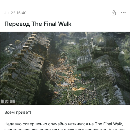
Jul 22 16:40
Перевод The Final Walk
Уже есть музыка, арты, токены (не все), изначально
приключение хотел сделать как для 12 уровня (как в
оригинале), так и попробовать адаптировать и для 20
уровня, но скорее всего от этой идее в будущем откажусь.
Всем привет!
Недавно совершенно случайно наткнулся на The Final Walk,
заинтересовался проектом и решил его перевести. Ну а раз