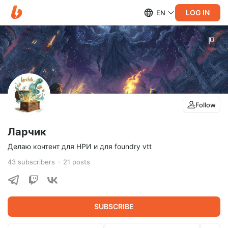
LOG IN
EN
Follow
Ларчик
Делаю контент для НРИ и для foundry vtt
43
subscribers
21
posts
SUBSCRIBE