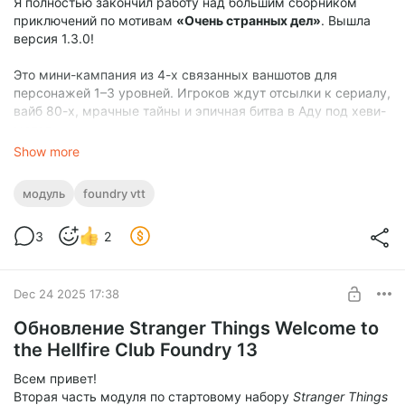
Я полностью закончил работу над большим сборником
приключений по мотивам
«Очень странных дел»
. Вышла
версия 1.3.0!
Это мини-кампания из 4-х связанных ваншотов для
персонажей 1–3 уровней. Игроков ждут отсылки к сериалу,
вайб 80-х, мрачные тайны и эпичная битва в Аду под хеви-
метал.
Show more
Что внутри сборника:
модуль
foundry vtt
The Vanishing Gnome («Исчезающий гном»)
—
Уровень 1. Прятки с иллюзионистом, которые идут не
по плану.
3
2
Scream of the Crop («Крик урожая»)
— Уровень 2.
Демопсы, зараженные тыквы и корни зла под
фермой.
Dec 24 2025 17:38
Ballad of the Rat King («Баллада о Крысином
Короле»)
— Уровень 3. Детектив в доках и крысиная
Обновление Stranger Things Welcome to
орда.
the Hellfire Club Foundry 13
Devil, Metal, Die! («Дьявол, Метал, Умри!»)
— Финал.
Гладиаторская арена в Авернусе и битва с
Всем привет!
Демодраконом.
Вторая часть модуля по стартовому набору
Stranger Things