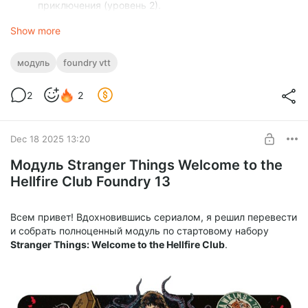
приключения (уровень 2).
Карты:
Локации фермы и подземных туннелей с
Show more
настроенными стенами.
Бестиарий:
Новые токены для анкхега, демо-псов и
других монстров.
модуль
foundry vtt
Звук:
Синтвейв и мрачный эмбиент для поддержки
атмосферы 80-х.
2
2
Техническая часть:
Всё собрано и настроено под
Foundry v13.
Dec 18 2025 13:20
Модуль полностью бесплатный.
Модуль Stranger Things Welcome to the
Hellfire Club Foundry 13
🔗
Скачать:
https://module.fvtt.club/s/WttHC_json/download
Буду рад вашим отзывам! Если найдете баги или ошибки в
Всем привет! Вдохновившись сериалом, я решил перевести
переводе — обязательно пишите в комментарии.
и собрать полноценный модуль по стартовому набору
Stranger Things: Welcome to the Hellfire Club
.