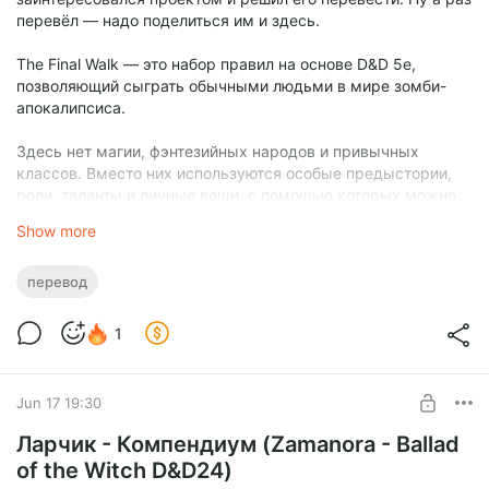
перевёл — надо поделиться им и здесь.
The Final Walk — это набор правил на основе D&D 5e,
позволяющий сыграть обычными людьми в мире зомби-
апокалипсиса.
Здесь нет магии, фэнтезийных народов и привычных
классов. Вместо них используются особые предыстории,
роли, таланты и личные вещи, с помощью которых можно
создать уникального выжившего.
Show more
Сами правила достаточно упрощённые. Основной упор
сделан на кинематографичные сцены, сложные решения,
перевод
отношения между персонажами и драматическое
напряжение.
1
Отдельно мне понравилась механика заражения, при
которой судьба укушенного персонажа не всегда
Jun 17 19:30
становится известна сразу.
Ларчик - Компендиум (Zamanora - Ballad
Короче, читайте, смотрите и забирайте интересные идеи и
of the Witch D&D24)
механики для своих игр. Буду рад, если перевод кому-