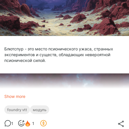
Блютспур - это место псионического ужаса, странных
экспериментов и существ, обладающих невероятной
псионической силой.
Show more
foundry vtt
модуль
1
1