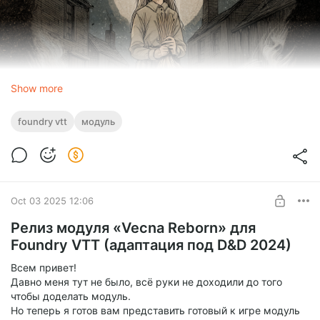
Show more
foundry vtt
модуль
Oct 03 2025 12:06
Релиз модуля «Vecna Reborn» для
Актуальные статблоки:
Все противники в
Foundry VTT (адаптация под D&D 2024)
приключении были переработаны в соответствии с
Всем привет!
новыми правилами D&D 2024 года. Теперь бои станут
Давно меня тут не было, всё руки не доходили до того
еще более сбалансированными и интересными!
чтобы доделать модуль.
Но теперь я готов вам представить готовый к игре модуль