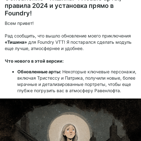
Это суровое испытание для персонажей 12-15 уровней , где
правила 2024 и установка прямо в
им предстоит столкнуться не только с иллитидами, но и с
Foundry!
безумными планами по созданию иллитидов-вампиров!
Всем привет!
Рад сообщить, что вышло обновление моего приключения
«Тишина»
для Foundry VTT! Я постарался сделать модуль
еще лучше, атмосфернее и удобнее.
Что нового в этой версии:
Обновленные арты:
Некоторые ключевые персонажи,
включая Тристессу и Патрика, получили новые, более
мрачные и детализированные портреты, чтобы еще
глубже погрузить вас в атмосферу Равенлофта.