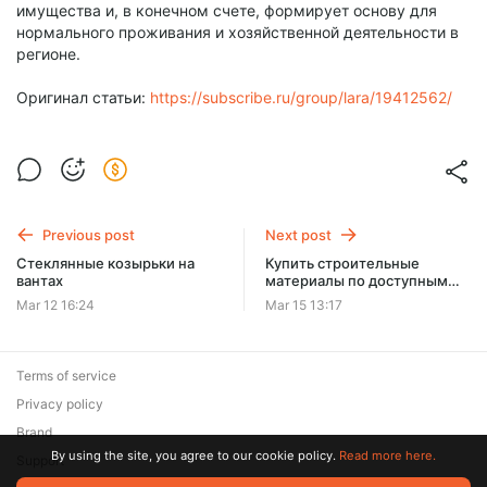
имущества и, в конечном счете, формирует основу для
нормального проживания и хозяйственной деятельности в
регионе.
Оригинал статьи:
https://subscribe.ru/group/lara/19412562/
Previous post
Next post
Стеклянные козырьки на
Купить строительные
вантах
материалы по доступным
ценам в Москве
Mar 12 16:24
Mar 15 13:17
Terms of service
Privacy policy
Brand
By using the site, you agree to our cookie policy.
Read more here.
Support